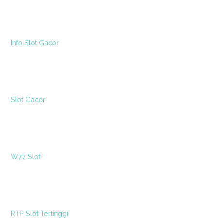
Info Slot Gacor
Slot Gacor
W77 Slot
RTP Slot Tertinggi