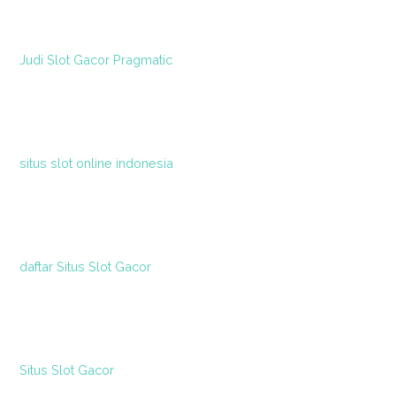
i
g
Judi Slot Gacor Pragmatic
a
s
situs slot online indonesia
i
p
daftar Situs Slot Gacor
o
s
Situs Slot Gacor