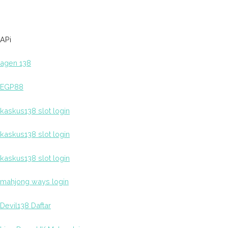
APi
agen 138
EGP88
kaskus138 slot login
kaskus138 slot login
kaskus138 slot login
mahjong ways login
Devil138 Daftar