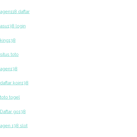
agen118 daftar
asu138 login
king138
situs toto
agen138
daftar koin138
toto togel
Daftar go138
agen 138 slot