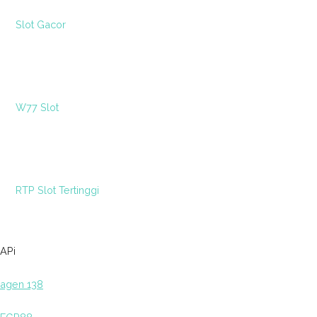
Slot Gacor
W77 Slot
RTP Slot Tertinggi
APi
agen 138