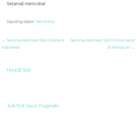
Selamat mencoba!
Diposting dalam:
Slot Online
N
← Serunya Bermain Slot Online di
Serunya Bermain Slot Online Gacor
Indonesia!
di Manapun! →
a
Fire138 Slot
v
i
Judi Slot Gacor Pragmatic
g
a