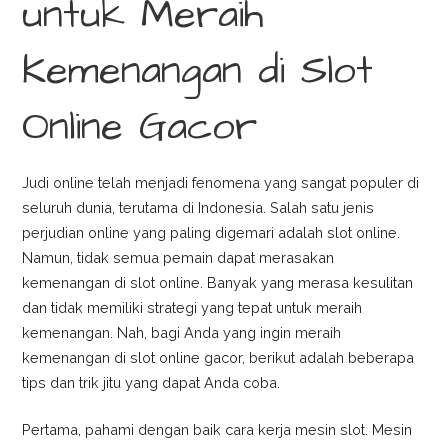
untuk Meraih
Kemenangan di Slot
Online Gacor
Judi online telah menjadi fenomena yang sangat populer di
seluruh dunia, terutama di Indonesia. Salah satu jenis
perjudian online yang paling digemari adalah slot online.
Namun, tidak semua pemain dapat merasakan
kemenangan di slot online. Banyak yang merasa kesulitan
dan tidak memiliki strategi yang tepat untuk meraih
kemenangan. Nah, bagi Anda yang ingin meraih
kemenangan di slot online gacor, berikut adalah beberapa
tips dan trik jitu yang dapat Anda coba.
Pertama, pahami dengan baik cara kerja mesin slot. Mesin