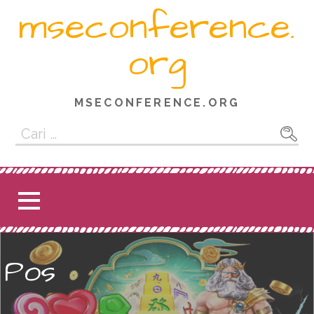
L
mseconference.
a
n
org
g
s
u
MSECONFERENCE.ORG
n
g
C
k
a
e
r
k
i
o
u
n
n
t
t
e
u
Pos
n
k
: