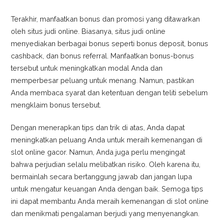
Terakhir, manfaatkan bonus dan promosi yang ditawarkan
oleh situs judi online. Biasanya, situs judi online
menyediakan berbagai bonus seperti bonus deposit, bonus
cashback, dan bonus referral. Manfaatkan bonus-bonus
tersebut untuk meningkatkan modal Anda dan
memperbesar peluang untuk menang. Namun, pastikan
Anda membaca syarat dan ketentuan dengan teliti sebelum
mengklaim bonus tersebut.
Dengan menerapkan tips dan trik di atas, Anda dapat
meningkatkan peluang Anda untuk meraih kemenangan di
slot online gacor. Namun, Anda juga perlu mengingat
bahwa perjudian selalu melibatkan risiko. Oleh karena itu,
bermainlah secara bertanggung jawab dan jangan lupa
untuk mengatur keuangan Anda dengan baik. Semoga tips
ini dapat membantu Anda meraih kemenangan di slot online
dan menikmati pengalaman berjudi yang menyenangkan.