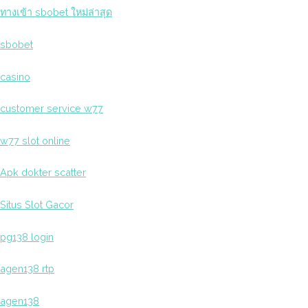
ทางเข้า sbobet ใหม่ล่าสุด
sbobet
casino
customer service w77
w77 slot online
Apk dokter scatter
Situs Slot Gacor
pg138 login
agen138 rtp
agen138