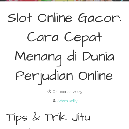
Slot Online Gacor:
Cara Cepat
Menang di Dunia
Perjudian Online
Oktober 22, 2025
Adam Kelly
Tips & Trik Jitu