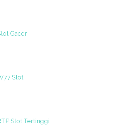
Slot Gacor
W77 Slot
RTP Slot Tertinggi