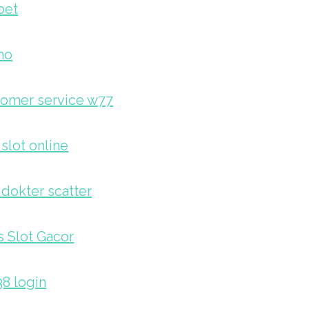
bet
no
tomer service w77
slot online
dokter scatter
s Slot Gacor
8 login