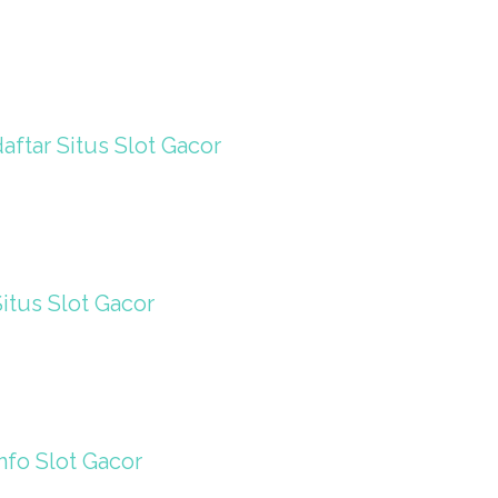
aftar Situs Slot Gacor
itus Slot Gacor
nfo Slot Gacor