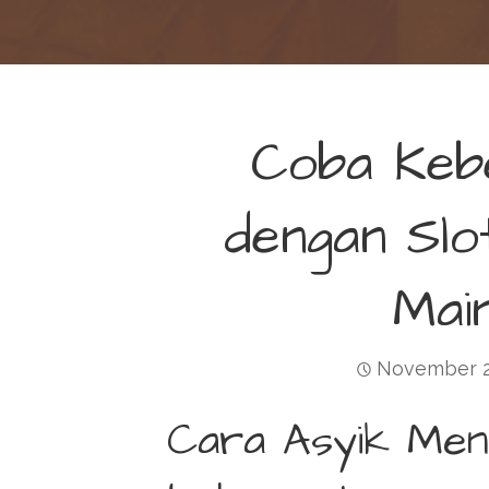
Coba Keb
dengan Slo
Main
November 2
Cara Asyik Me