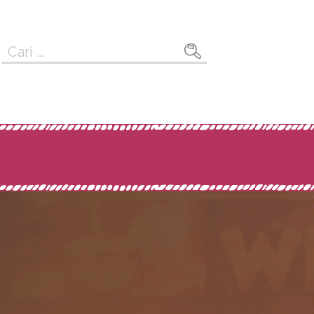
Cari
untuk: